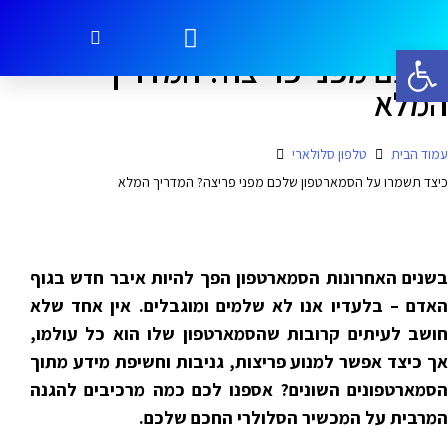
כיצד תשמרו על הסמארטפון
פתח סרגל נגישות
עמוד הבית
אפליקציות סולולר
השוואת חבילות סולולר
חבילות סלולאר
טלפון סלולארי
שלכם מפני פריצה? המדריך
המלא
עמוד הבית
טלפון סלולארי
כיצד תשמרו על הסמארטפון שלכם מפני פריצה? המדריך המלא
בשנים האחרונות הסמארטפון הפך להיות איבר חדש בגוף
האדם – בלעדיו אנו לא שלמים ומוגבלים. אין אחד שלא
חושב לעיתים קרובות שהסמארטפון שלו הוא כל עולמו,
אך כיצד אפשר למנוע פריצות, גניבות וחשיפת מידע מתוך
הסמארטפונים השונים? אספנו לכם כמה מרכיבים להגנה
המרבית על המכשיר הסלולרי החכם שלכם.