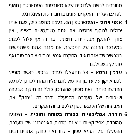
מחוברים לרשת אלחוטית שלא מאובטחת הסמארטפון חשוף
לפריצה על ידי האקרים שונים ברחבי רשת האינטרנט.
אנטי וירוס –
הסמארטפון הוא בעצם מחשב כיס, שגם אותו
יכולים לתקוף וירוסים. אם אתם משתמשים באייפון, אין
צורך להתקין אנטי-וירוס חיצוני. דבר זה אף עלול לפגוע
במערכת ההגנה של המכשיר. אם מנגד אתם משתמשים
במכשיר של אנדרואיד, התקנת אנטי וירוס היא דבר טוב ואף
מומלץ בשבילכם.
עדכון גרסא –
אל תתעצלו לעדכן גרסא. כאשר מופיע
לכם אייקון של עדכון הגרסא לחצו עליו ומהרו לעדכן לגרסא
החדשה ביותר, זאת מכיוון שהעדכון כולל גם תיקוני אבטחה
ושיפורים של מערכת ההפעלה. דבר זה "יחזק" את
האבטחה של הסמארטפון שלכם ברוה המקרים.
הורדת אפליקציות בצורה בטוחה וחוקית –
הימנעו
מהורדת אפליקציות שאינם מחנות האינטרנט של מערכת
ההפעלה של הסמארטפון – קחו זאת כחוק. אתרים רבים